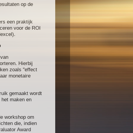
esultaten op de
s een praktijk
iceren voor de
ROI
excel
)
.
p
 van
rteren. Hierbij
ken zoals "effect
naar monetaire
ruik
gemaakt wordt
 het maken
en
de workshop
om
ichten die,
indien
aluator
Award