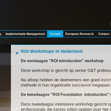
g
Implementatie Management
Cursus
Europees Research
Contact
ROI Workshops in Nederland
De eendaagse "ROI introduction" workshop
Deze
workshop
is gericht
op
senior
O&T
profess
Na afloop hebben de deelnemers een goed inzic
methode in hun organisatie succesvol toegepast
De tweedaagse "ROI Foundation introduction"
Deze tweedaagse
intensieve
workshop
gericht
o
professionals
die
kennis willen opdoen over
het 