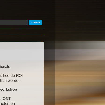
ionals.
ht hoe de ROI
 kan worden.
 workshop
p
O&T
meten en