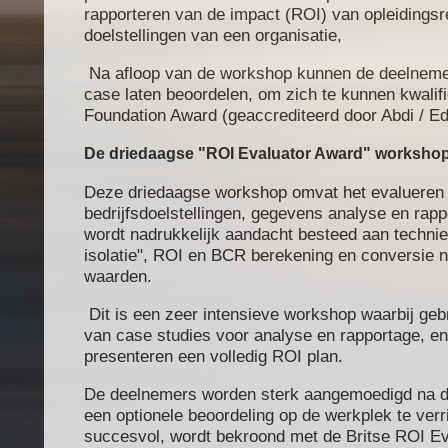
rapporteren van
de impact (ROI) van opleidings
r
doelstellingen van een organisatie,
Na afloop van de workshop kunnen de deelnemer
case laten beoordelen, om zich te kunnen kwalif
Foundation
Award
(
geaccrediteerd door
Abdi
/
Ed
De driedaagse "ROI Evaluator Award" worksho
Deze
driedaagse workshop
omvat het evalueren
bedrijfsdoelstellingen, gegevens analyse en rappo
wordt nadrukkelijk aandacht besteed aan technie
isolatie", ROI en BCR berekening en conversie 
waarden.
Dit is een
zeer
intensieve workshop
waarbij
geb
van
case studies
voor
analyse
en rapportage
,
en
presenteren
een
volledig
ROI
plan
.
De deelnemers
worden
sterk aangemoedigd na 
een
optionele
beoordeling op de werkplek
te verr
succesvol,
wordt
bekroond met de
Britse
ROI
Ev